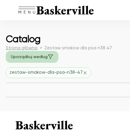
Catalog
Strona główna
Zestaw smakow dla psa n38 47
Uporządkuj według
zestaw-smakow-dla-psa-n38-47