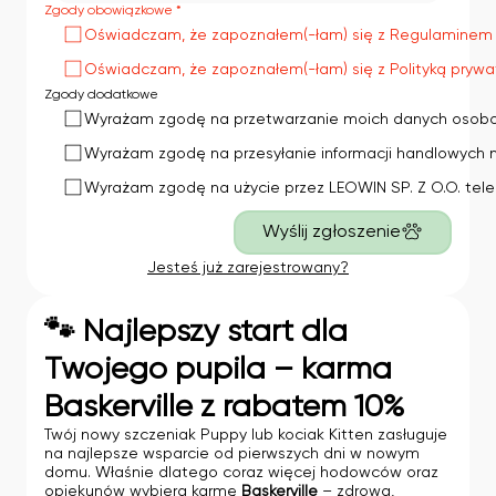
Zgody obowiązkowe *
Oświadczam, że zapoznałem(-łam) się z Regulaminem o
Oświadczam, że zapoznałem(-łam) się z Polityką prywat
Zgody dodatkowe
Wyrażam zgodę na przetwarzanie moich danych osobowyc
Wyrażam zgodę na przesyłanie informacji handlowych na 
Wyrażam zgodę na użycie przez LEOWIN SP. Z O.O. tele
Wyślij zgłoszenie
Jesteś już zarejestrowany?
🐾 Najlepszy start dla
Twojego pupila – karma
Baskerville z rabatem 10%
Twój nowy szczeniak Puppy lub kociak Kitten zasługuje
na najlepsze wsparcie od pierwszych dni w nowym
domu. Właśnie dlatego coraz więcej hodowców oraz
opiekunów wybiera karmę
Baskerville
– zdrową,