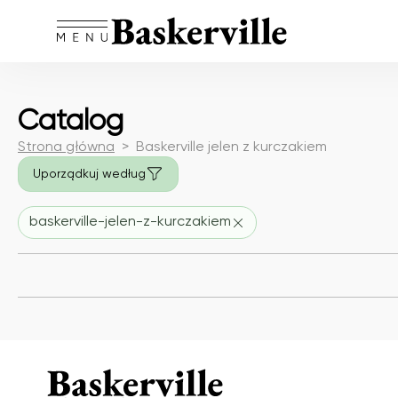
Catalog
Strona główna
Baskerville jelen z kurczakiem
Uporządkuj według
baskerville-jelen-z-kurczakiem