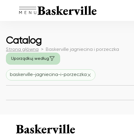
Catalog
Strona główna
Baskerville jagniecina i porzeczka
Uporządkuj według
baskerville-jagniecina-i-porzeczka