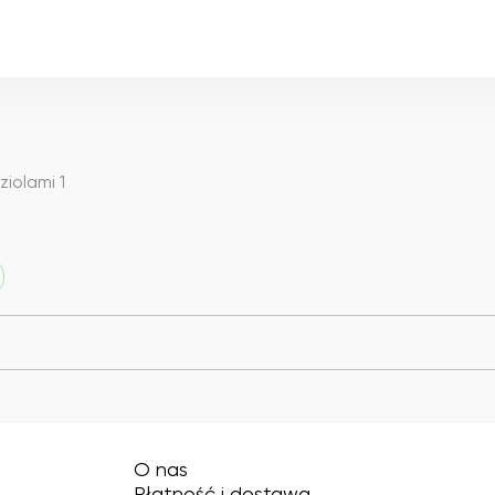
ziolami 1
O nas