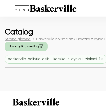
Catalog
Strona główna
Baskerville holistic dzik i kaczka z dynia i 
Uporządkuj według
baskerville-holistic-dzik-i-kaczka-z-dynia-i-ziolami-1